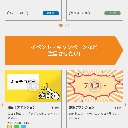
タイトル・見出し
高級感
タイトル・見出し
ポップ
イベント・
キャンペーンなど
注目させたい!
注目！アテンション
放射アテンション
約10秒
約9秒
注目！際立つ！ポップでかわいいアテン
放射線のアニメーションで目を引くアテ
ション。
ンション！
カラーバリエーション