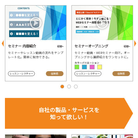
セミナー 内容紹介
セミナーオープニング
60秒~
60秒~
セミナーやレッスン動画の流れをテンプ
セミナー動画・WEBセミナー向け。オー
レート化。簡単に制作できる。
プニングから講師紹介をワンセットに。
カラーバリエーション
レッスン・レクチャー
信頼感
レッスン・レクチャー
信頼感
自社の
製品・サービスを
知って欲しい！