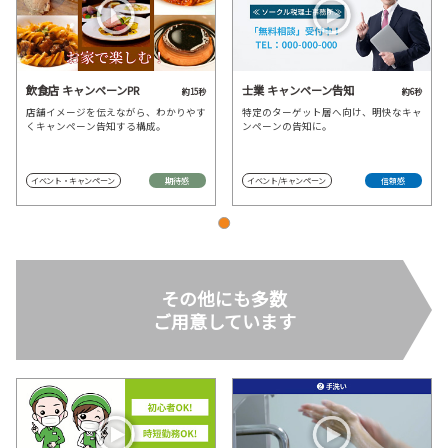
飲食店 キャンペーンPR
士業 キャンペーン告知
約15秒
約6秒
店舗イメージを伝えながら、わかりやす
特定のターゲット層へ向け、明快なキャ
くキャンペーン告知する構成。
ンペーンの告知に。
イベント・キャンペーン
期待感
イベント/キャンペーン
信頼感
その他にも多数
ご用意しています