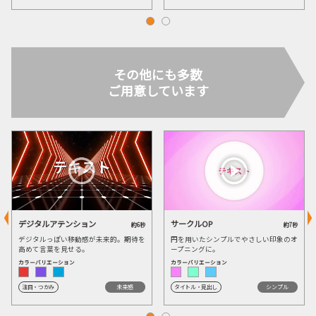
その他にも多数
ご用意しています
デジタルアテンション
サークルOP
約6秒
約7秒
デジタルっぽい移動感が未来的。期待を
円を用いたシンプルでやさしい印象のオ
高めて言葉を見せる。
ープニングに。
カラーバリエーション
カラーバリエーション
注目・つかみ
未来感
タイトル・見出し
シンプル