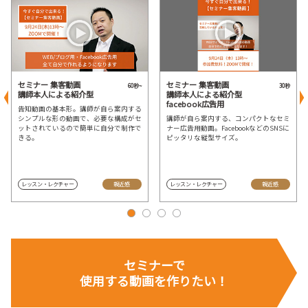
セミナー 集客動画
セミナー 集客動画
60秒~
30秒
講師本人による紹介型
講師本人による紹介型
facebook広告用
告知動画の基本形。講師が自ら案内する
シンプルな形の動画で、必要な構成がセ
講師が自ら案内する、コンパクトなセミ
ットされているので簡単に自分で制作で
ナー広告用動画。FacebookなどのSNSに
きる。
ピッタリな縦型サイズ。
レッスン・レクチャー
親近感
レッスン・レクチャー
親近感
セミナーで
使用する動画を
作りたい！