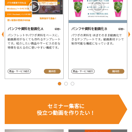
パンフや資料を動画化Ａ
パンフや資料を動画化Ｂ
60秒~
60秒~
パンフレットやパワポ資料をベースに、
パワポの資料を ほぼそのまま動画化で
動画素材がなくても作れるテンプレート
きるテンプレートです。動画素材ナシで
です。紹介したい商品やサービスの主な
制作可能な構成になっています。
特徴を伝えるのに使いやすい構成です。
商品・サービス紹介
期待感
商品・サービス紹介
期待感
セミナー集客に
役立つ動画を
作りたい！