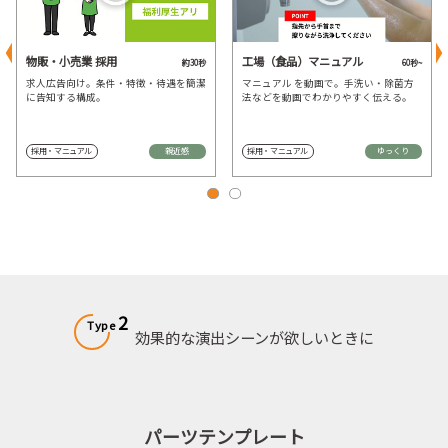
物販・小売業 採用
工場（食品）マニュアル
約30秒
60秒~
求人広告向け。条件・特徴・待遇を簡潔
マニュアル を動画で。手洗い・除菌方
に告知する構成。
法などを動画でわかりやすく伝える。
採用・マニュアル
親近感
採用・マニュアル
ゆっくり
2
Type
効果的な演出シーンが欲しいときに
パーツテンプレート