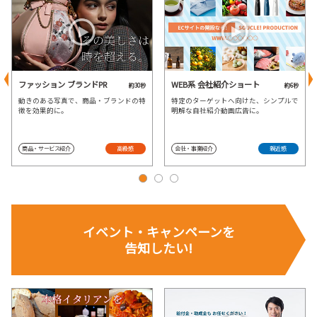
ファッション ブランドPR
WEB系 会社紹介ショート
約30秒
約6秒
動きのある写真で、商品・ブランドの特
特定のターゲットへ向けた、シンプルで
徴を効果的に。
明解な自社紹介動画広告に。
商品・サービス紹介
高級感
会社・事業紹介
親近感
イベント・
キャンペーンを
告知したい!