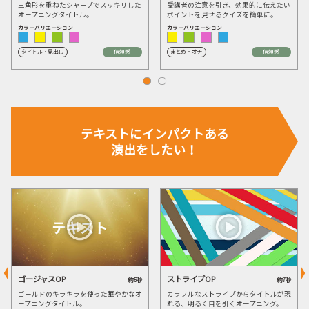
三角形を重ねたシャープでスッキリした
受講者の注意を引き、効果的に伝えたい
オープニングタイトル。
ポイントを見せるクイズを簡単に。
カラーバリエーション
カラーバリエーション
タイトル・見出し
信頼感
まとめ・オチ
信頼感
テキストに
インパクトある
演出をしたい！
ゴージャスOP
ストライプOP
約6秒
約7秒
ゴールドのキラキラを使った華やかなオ
カラフルなストライプからタイトルが現
ープニングタイトル。
れる、明るく目を引くオープニング。