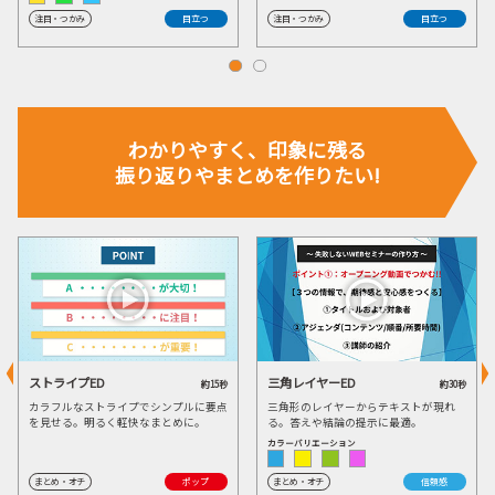
注目・つかみ
目立つ
注目・つかみ
目立つ
わかりやすく、
印象に残る
振り返りや
まとめを作りたい!
ストライプED
三角レイヤーED
約15秒
約30秒
カラフルなストライプでシンプルに要点
三角形のレイヤーからテキストが現れ
を見せる。明るく軽快なまとめに。
る。答えや結論の提示に最適。
カラーバリエーション
まとめ・オチ
ポップ
まとめ・オチ
信頼感