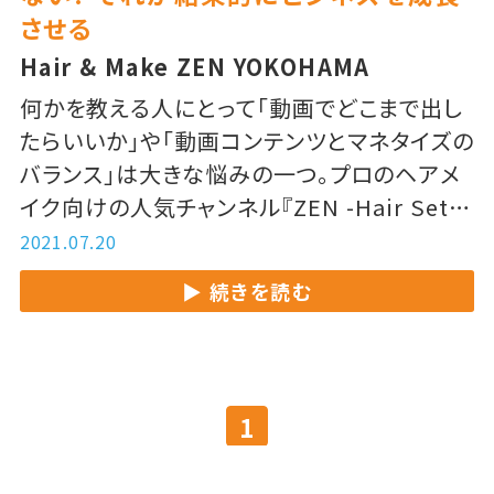
させる
Hair & Make ZEN YOKOHAMA
何かを教える人にとって「動画でどこまで出し
たらいいか」や「動画コンテンツとマネタイズの
バランス」は大きな悩みの一つ。プロのヘアメ
イク向けの人気チャンネル『ZEN -Hair Set
Skill-』を配信する田中さんの答えは「全て出
2021.07.20
し切るつもりで動画配信する」。その答えに隠
続きを読む
された成功の秘訣を紹介します。
1