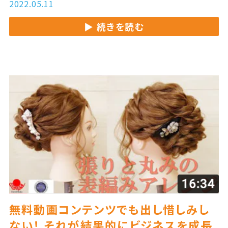
す。総集編 第２弾のテーマは「レクチャー動画
2022.05.11
の極意」です。
続きを読む
無料動画コンテンツでも出し惜しみし
ない！ それが結果的にビジネスを成長