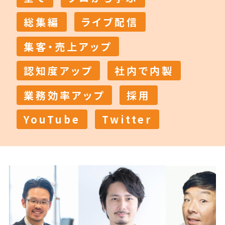
総集編
ライブ配信
集客・売上アップ
認知度アップ
社内で内製
業務効率アップ
採用
YouTube
Twitter