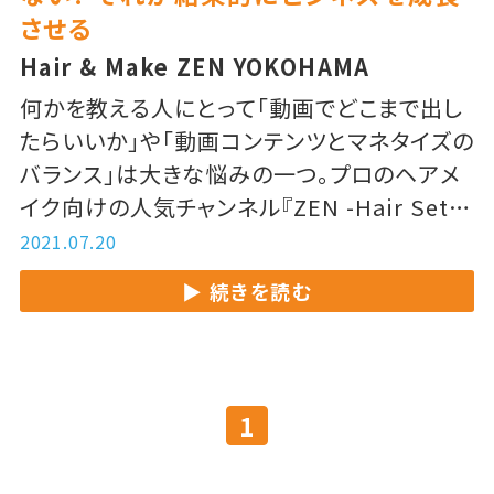
させる
Hair & Make ZEN YOKOHAMA
何かを教える人にとって「動画でどこまで出し
たらいいか」や「動画コンテンツとマネタイズの
バランス」は大きな悩みの一つ。プロのヘアメ
イク向けの人気チャンネル『ZEN -Hair Set
Skill-』を配信する田中さんの答えは「全て出
2021.07.20
し切るつもりで動画配信する」。その答えに隠
続きを読む
された成功の秘訣を紹介します。
1