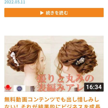
す。総集編 第２弾のテーマは「レクチャー動画
2022.05.11
の極意」です。
続きを読む
無料動画コンテンツでも出し惜しみし
ない！ それが結果的にビジネスを成長