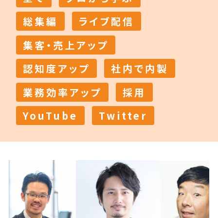
総集編
ライブ配信
集客・売上アップ
認知度アップ
社内で内製
業務効率アップ
採用
YouTube
Twitter